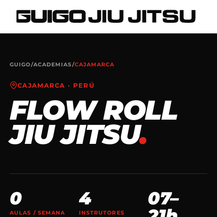
GUIGO
/
ACADEMIAS
/
CAJAMARCA
CAJAMARCA
·
PERÚ
FLOW ROLL
JIU JITSU
.
0
4
07–
21h
AULAS / SEMANA
INSTRUTORES