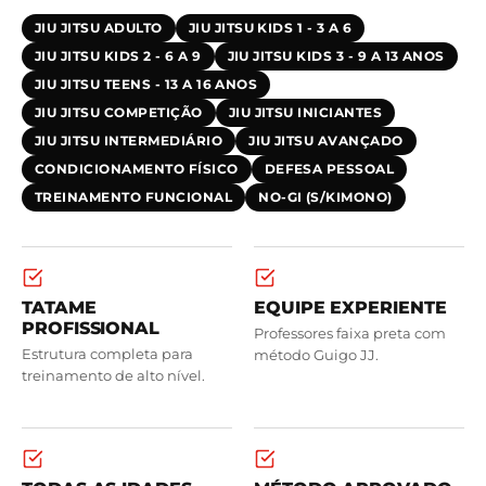
JIU JITSU ADULTO
JIU JITSU KIDS 1 - 3 A 6
JIU JITSU KIDS 2 - 6 A 9
JIU JITSU KIDS 3 - 9 A 13 ANOS
JIU JITSU TEENS - 13 A 16 ANOS
JIU JITSU COMPETIÇÃO
JIU JITSU INICIANTES
JIU JITSU INTERMEDIÁRIO
JIU JITSU AVANÇADO
CONDICIONAMENTO FÍSICO
DEFESA PESSOAL
TREINAMENTO FUNCIONAL
NO-GI (S/KIMONO)
TATAME
EQUIPE EXPERIENTE
PROFISSIONAL
Professores faixa preta com
Estrutura completa para
método Guigo JJ.
treinamento de alto nível.