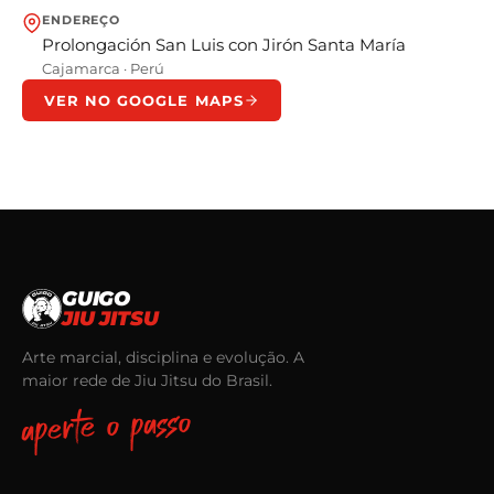
ENDEREÇO
Prolongación San Luis con Jirón Santa María
Cajamarca
·
Perú
VER NO GOOGLE MAPS
GUIGO
JIU JITSU
Arte marcial, disciplina e evolução. A
maior rede de Jiu Jitsu do Brasil.
aperte o passo