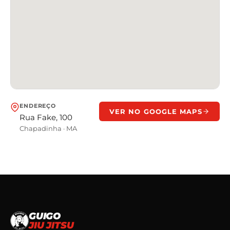
ENDEREÇO
VER NO GOOGLE MAPS
Rua Fake, 100
Chapadinha
·
MA
GUIGO
JIU JITSU