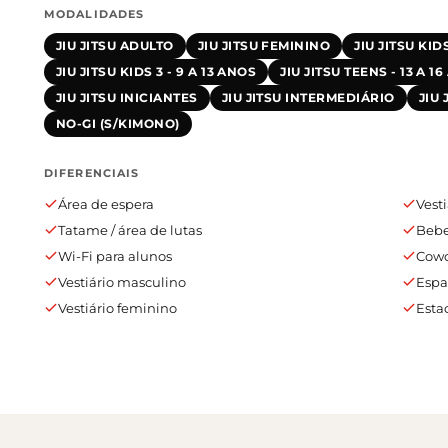
MODALIDADES
JIU JITSU ADULTO
JIU JITSU FEMININO
JIU JITSU KIDS
JIU JITSU KIDS 3 - 9 A 13 ANOS
JIU JITSU TEENS - 13 A 1
JIU JITSU INICIANTES
JIU JITSU INTERMEDIÁRIO
JIU
NO-GI (S/KIMONO)
DIFERENCIAIS
Área de espera
Vesti
Tatame / área de lutas
Beb
Wi-Fi para alunos
Cowo
Vestiário masculino
Espa
Vestiário feminino
Esta