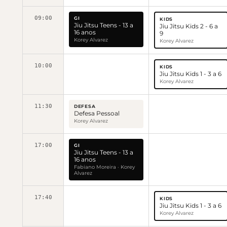
09:00
GI
KIDS
Jiu Jitsu Teens - 13 a
Jiu Jitsu Kids 2 - 6 a
16 anos
9
Korey Alvarez
Korey Alvarez
10:00
KIDS
Jiu Jitsu Kids 1 - 3 a 6
Korey Alvarez
11:30
DEFESA
Defesa Pessoal
Korey Alvarez
17:00
GI
Jiu Jitsu Teens - 13 a
16 anos
Fabiano Moreira · Korey
Alvarez
17:40
KIDS
Jiu Jitsu Kids 1 - 3 a 6
Korey Alvarez