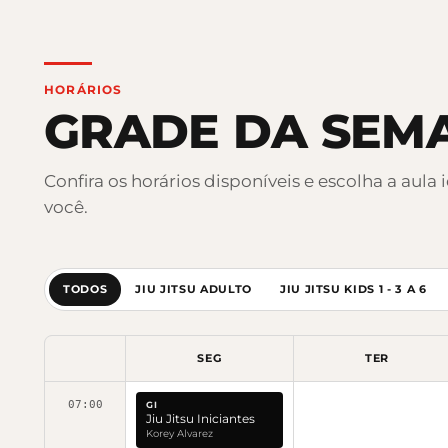
HORÁRIOS
GRADE DA SEM
Confira os horários disponíveis e escolha a aula 
você.
TODOS
JIU JITSU ADULTO
JIU JITSU KIDS 1 - 3 A 6
SEG
TER
07:00
GI
Jiu Jitsu Iniciantes
Korey Alvarez