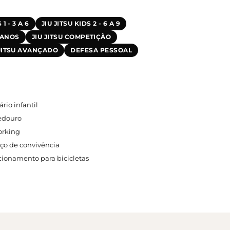
 1 - 3 A 6
JIU JITSU KIDS 2 - 6 A 9
6 ANOS
JIU JITSU COMPETIÇÃO
 JITSU AVANÇADO
DEFESA PESSOAL
ário infantil
edouro
rking
ço de convivência
cionamento para bicicletas