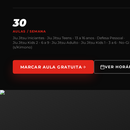
30
AULAS / SEMANA
Jiu Jitsu Iniciantes · Jiu Jitsu Teens - 13 a 16 anos · Defesa Pessoal ·
Jiu Jitsu Kids 2 - 6 a 9 · Jiu Jitsu Adulto · Jiu Jitsu Kids 1 - 3 a 6 · No-Gi
(s/Kimono)
MARCAR AULA GRATUITA
VER HORÁ