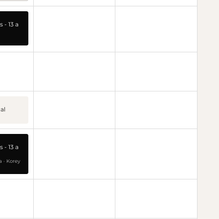
s - 13 a
al
s - 13 a
 · Korey