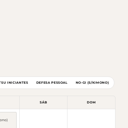
ITSU INICIANTES
DEFESA PESSOAL
NO-GI (S/KIMONO)
SÁB
DOM
mono)