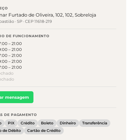
EÇO
mar Furtado de Oliveira, 102, 102, Sobreloja
bastião
·
SP
· CEP 11618-219
IO DE FUNCIONAMENTO
7:00
–
21:00
9:00
–
21:00
7:00
–
21:00
9:00
–
21:00
7:00
–
21:00
echado
echado
iar mensagem
S DE PAGAMENTO
o
PIX
Crédito
Boleto
Dinheiro
Transferência
o de Débito
Cartão de Crédito