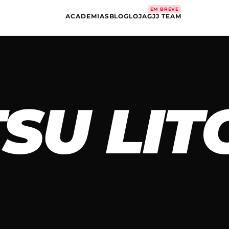
EM BREVE
ACADEMIAS
BLOG
LOJA
GJJ TEAM
ITSU LI