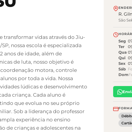
SU
ENDER
R. Gil
São Se
HORÁR
e transformar vidas através do Jiu-
Seg
0
/SP, nossa escola é especializada
Ter
0
Qua
0
s 2 anos de idade, além de
Qui
0
icas de luta, nosso objetivo é
Sex
0
Sáb
F
a, coordenação motora, controle
Dom
F
lunos por toda a vida. Nossa
vidades lúdicas e desenvolvimento
Env
ada criança. Cada aluno é
indo que evolua no seu próprio
FORMA
iar. Sob a liderança do professor
Débit
 ampla experiência no ensino
Cartã
ção de crianças e adolescentes na