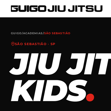
GUIGO
/
ACADEMIAS
/
SÃO SEBASTIÃO
SÃO SEBASTIÃO
·
SP
JIU J
KIDS
.