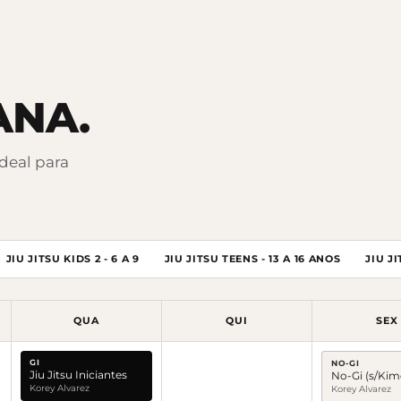
ANA.
ideal para
JIU JITSU KIDS 2 - 6 A 9
JIU JITSU TEENS - 13 A 16 ANOS
JIU J
QUA
QUI
SEX
GI
NO-GI
Jiu Jitsu Iniciantes
No-Gi (s/Ki
Korey Alvarez
Korey Alvarez