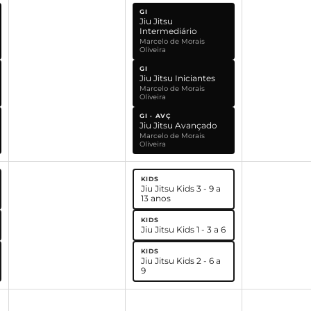
GI
Jiu Jitsu
Intermediário
Marcelo de Morais
Oliveira
GI
Jiu Jitsu Iniciantes
Marcelo de Morais
Oliveira
GI · AVÇ
Jiu Jitsu Avançado
Marcelo de Morais
Oliveira
KIDS
Jiu Jitsu Kids 3 - 9 a
13 anos
KIDS
Jiu Jitsu Kids 1 - 3 a 6
KIDS
Jiu Jitsu Kids 2 - 6 a
9