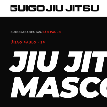
GUIGO
/
ACADEMIAS
/
SÃO PAULO
SÃO PAULO
·
SP
JIU JI
MASC