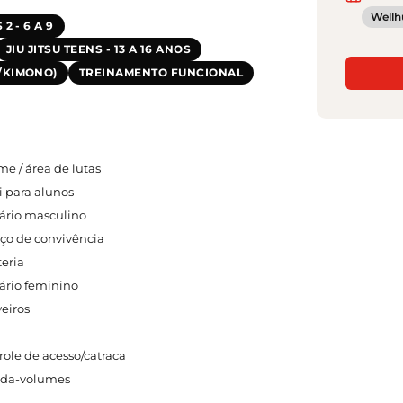
Wellh
 2 - 6 A 9
JIU JITSU TEENS - 13 A 16 ANOS
S/KIMONO)
TREINAMENTO FUNCIONAL
me / área de lutas
i para alunos
iário masculino
ço de convivência
teria
iário feminino
eiros
role de acesso/catraca
da-volumes