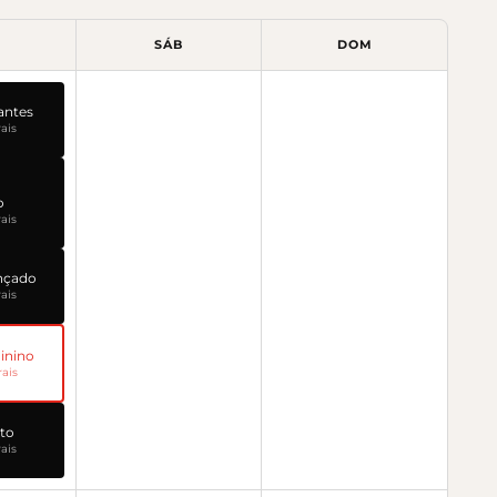
SÁB
DOM
iantes
ais
o
ais
ançado
ais
minino
ais
lto
ais