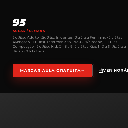
95
AULAS / SEMANA
Jiu Jitsu Adulto · Jiu Jitsu Iniciantes · Jiu Jitsu Feminino · Jiu Jitsu
Avançado · Jiu Jitsu Intermediário · No-Gi (s/Kimono) · Jiu Jitsu
Competição · Jiu Jitsu Kids 2 - 6 a 9 · Jiu Jitsu Kids 1 - 3 a 6 · Jiu Jitsu
Kids 3 - 9 a 13 anos
MARCAR AULA GRATUITA
VER HORÁ