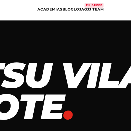
EM BREVE
ACADEMIAS
BLOG
LOJA
GJJ TEAM
TSU VIL
OTE
.