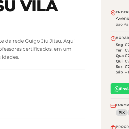
SU VILA
ENDER
Avenid
São Pa
HORÁR
te da rede Guigo Jiu Jitsu. Aqui
Seg
0
fessores certificados, em um
Ter
0
Qua
0
 idades.
Qui
0
Sex
0
Sáb
–
Env
FORMA
PIX
PROGR