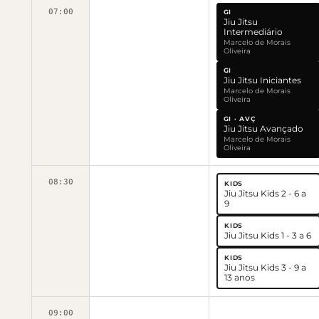
07:00
GI
Jiu Jitsu
Intermediário
Marcelo de Morais
Oliveira
GI
Jiu Jitsu Iniciantes
Marcelo de Morais
Oliveira
GI · AVÇ
Jiu Jitsu Avançado
Marcelo de Morais
Oliveira
08:30
KIDS
Jiu Jitsu Kids 2 - 6 a
9
KIDS
Jiu Jitsu Kids 1 - 3 a 6
KIDS
Jiu Jitsu Kids 3 - 9 a
13 anos
09:00