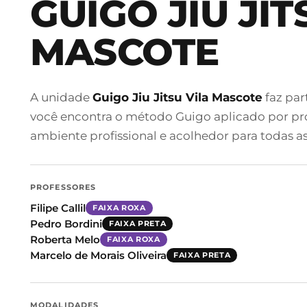
GUIGO JIU JIT
MASCOTE
A unidade
Guigo Jiu Jitsu Vila Mascote
faz par
você encontra o método Guigo aplicado por pro
ambiente profissional e acolhedor para todas as
PROFESSORES
Filipe Callil
FAIXA ROXA
Pedro Bordini
FAIXA PRETA
Roberta Melo
FAIXA ROXA
Marcelo de Morais Oliveira
FAIXA PRETA
MODALIDADES