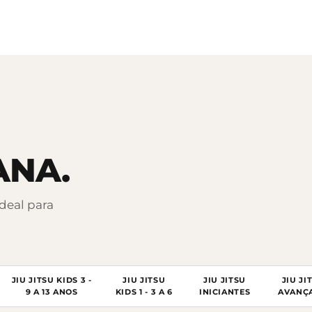
ANA.
ideal para
JIU JITSU KIDS 3 -
JIU JITSU
JIU JITSU
JIU JI
9 A 13 ANOS
KIDS 1 - 3 A 6
INICIANTES
AVANÇ