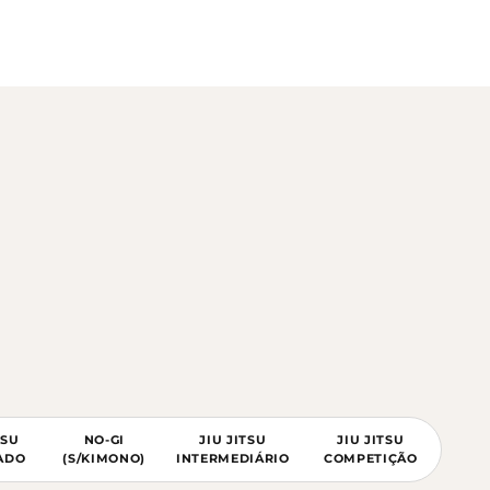
TSU
NO-GI
JIU JITSU
JIU JITSU
ADO
(S/KIMONO)
INTERMEDIÁRIO
COMPETIÇÃO