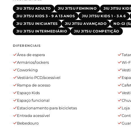
JIU JITSU ADULTO
JIU JITSU FEMININO
JIU JITSU KIDS
JIU JITSU KIDS 3 - 9 A 13 ANOS
JIU JITSU KIDS 1 - 3 A 6
JIU JITSU INICIANTES
JIU JITSU AVANÇADO
NO-GI (
JIU JITSU INTERMEDIÁRIO
JIU JITSU COMPETIÇÃO
DIFERENCIAIS
Área de espera
Tata
Armários/lockers
Wi-F
Coworking
Vest
Vestiário PCD/acessível
Espa
Rampa de acesso
Cafe
Espaço Kids
Vest
Espaço funcional
Chuv
Estacionamento para bicicletas
Loja
Entrada acessível
Cont
Bebedouro
Guar