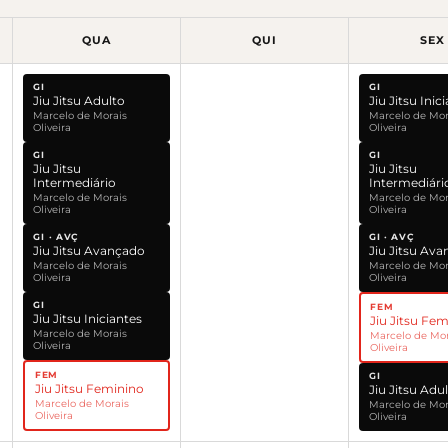
QUA
QUI
SEX
GI
GI
Jiu Jitsu Adulto
Jiu Jitsu Inic
Marcelo de Morais
Marcelo de Mor
Oliveira
Oliveira
GI
GI
Jiu Jitsu
Jiu Jitsu
Intermediário
Intermediári
Marcelo de Morais
Marcelo de Mor
Oliveira
Oliveira
GI · AVÇ
GI · AVÇ
Jiu Jitsu Avançado
Jiu Jitsu Av
Marcelo de Morais
Marcelo de Mor
Oliveira
Oliveira
GI
FEM
Jiu Jitsu Iniciantes
Jiu Jitsu Fe
Marcelo de Morais
Marcelo de Mor
Oliveira
Oliveira
FEM
GI
Jiu Jitsu Feminino
Jiu Jitsu Adu
Marcelo de Morais
Marcelo de Mor
Oliveira
Oliveira