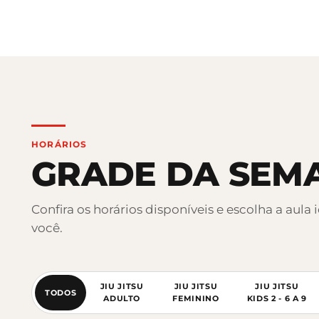
HORÁRIOS
GRADE DA SEM
Confira os horários disponíveis e escolha a aula 
você.
JIU JITSU
JIU JITSU
JIU JITSU
TODOS
ADULTO
FEMININO
KIDS 2 - 6 A 9