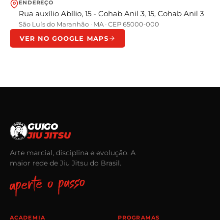
ENDEREÇO
Rua auxílio Abílio, 15 - Cohab Anil 3, 15, Cohab Anil 3
São Luís do Maranhão
·
MA
· CEP 65000-000
VER NO GOOGLE MAPS
GUIGO
JIU JITSU
Arte marcial, disciplina e evolução. A
maior rede de Jiu Jitsu do Brasil.
aperte o passo
ACADEMIA
PROGRAMAS