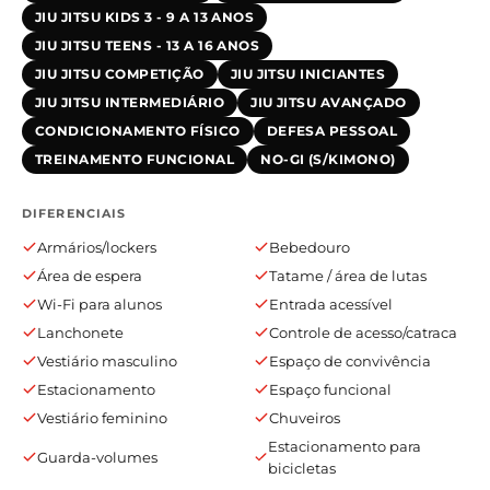
JIU JITSU KIDS 3 - 9 A 13 ANOS
JIU JITSU TEENS - 13 A 16 ANOS
JIU JITSU COMPETIÇÃO
JIU JITSU INICIANTES
JIU JITSU INTERMEDIÁRIO
JIU JITSU AVANÇADO
CONDICIONAMENTO FÍSICO
DEFESA PESSOAL
TREINAMENTO FUNCIONAL
NO-GI (S/KIMONO)
DIFERENCIAIS
Armários/lockers
Bebedouro
Área de espera
Tatame / área de lutas
Wi-Fi para alunos
Entrada acessível
Lanchonete
Controle de acesso/catraca
Vestiário masculino
Espaço de convivência
Estacionamento
Espaço funcional
Vestiário feminino
Chuveiros
Estacionamento para
Guarda-volumes
bicicletas