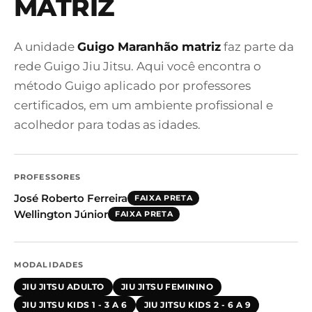
MATRIZ
A unidade
Guigo Maranhão matriz
faz parte da
rede Guigo Jiu Jitsu. Aqui você encontra o
método Guigo aplicado por professores
certificados, em um ambiente profissional e
acolhedor para todas as idades.
PROFESSORES
José Roberto Ferreira
FAIXA PRETA
Wellington Júnior
FAIXA PRETA
MODALIDADES
JIU JITSU ADULTO
JIU JITSU FEMININO
JIU JITSU KIDS 1 - 3 A 6
JIU JITSU KIDS 2 - 6 A 9