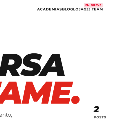
EM BREVE
ACADEMIAS
BLOG
LOJA
GJJ TEAM
RSA
AME.
2
ento,
POSTS