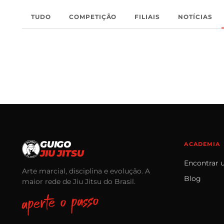
TUDO
COMPETIÇÃO
FILIAIS
NOTÍCIAS
GUIGO
ACADEMIA
JIU JITSU
Encontrar 
Arte marcial, disciplina e evolução. A
Blog
maior rede de Jiu Jitsu do Brasil.
aperte o passo