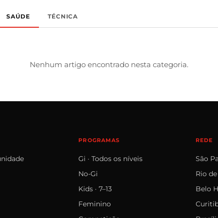
SAÚDE
TÉCNICA
Nenhum artigo encontrado nesta categoria.
PROGRAMAS
REDE
unidade
Gi · Todos os níveis
São P
No‑Gi
Rio de
Kids · 7–13
Belo H
Feminino
Curiti