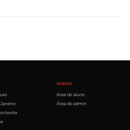
ACESSO
aulo
Área do aluno
 Janeiro
Área do admin
orizonte
ba